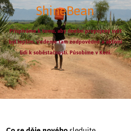
ShineBean
Přispíváme
k tomu, aby dnešní propojený svět
byl lepším. Vedeme tam zodpovědné a aktivní
lidi k soběstačnosti. Působíme v Keni.
Co se děje nového
sledujte