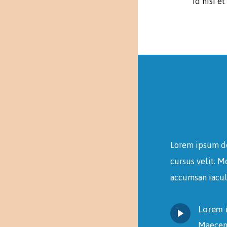
id nisi e
Lorem ipsum dol
cursus velit. M
accumsan iacul
Lorem 
Maecenas