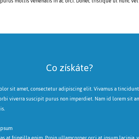
t purus mollis venenatis in ac orci. Donec tristique ut nunc vel 
Co získáte?
or sit amet, consectetur adipiscing elit. Vivamus a tincidunt
orbi viverra suscipit purus non imperdiet. Nam id lorem sit a
is.
ipsum
 at fringilla enim. Proin ullamcorper orci at ipsum lacinia, vi