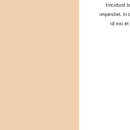
tincidunt l
imperdiet. In 
id nisi e
Tady bude něja
Tady bude něja