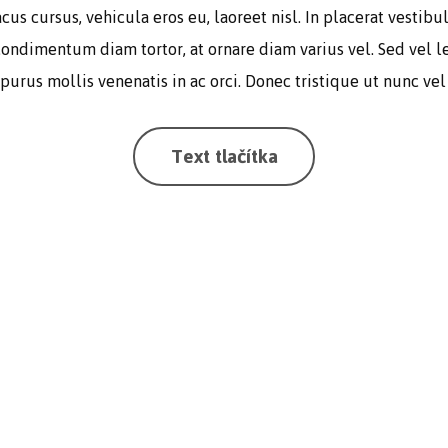
acus cursus, vehicula eros eu, laoreet nisl. In placerat vestib
condimentum diam tortor, at ornare diam varius vel. Sed vel l
t purus mollis venenatis in ac orci. Donec tristique ut nunc vel 
Text tlačítka
ký text
ký text