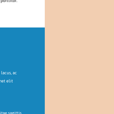
porttitor.
 lacus, ac
met elit
tae sagittis