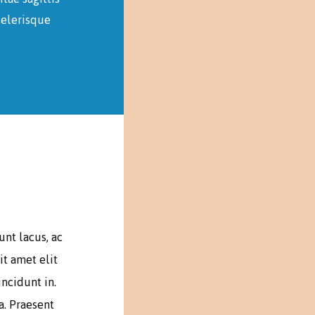
celerisque
unt lacus, ac
it amet elit
ncidunt in.
a. Praesent