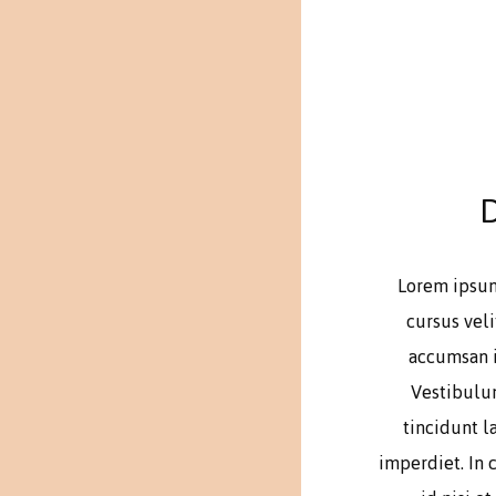
D
Lorem ipsum 
cursus veli
accumsan i
Vestibulum
tincidunt l
imperdiet. In 