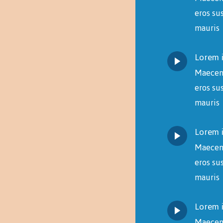
eros su
mauris
Lorem 
Maecenas
eros su
mauris
Lorem 
Maecenas
eros su
mauris
Lorem 
Maecenas