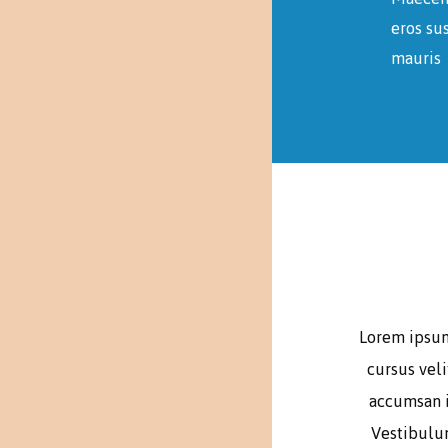
eros su
mauris
Lorem ipsum 
cursus veli
accumsan i
Vestibulum