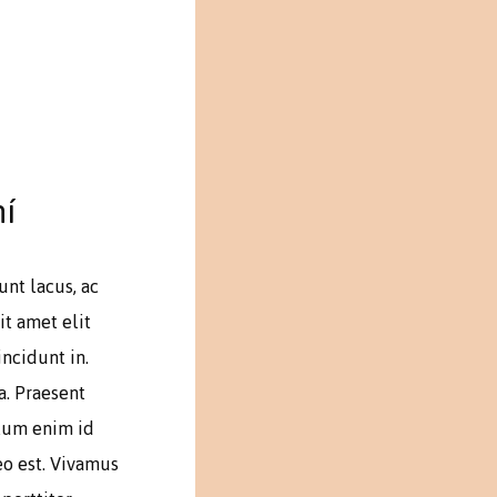
í
unt lacus, ac
it amet elit
ncidunt in.
a. Praesent
ulum enim id
eo est. Vivamus