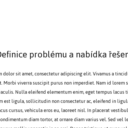
efinice problému a nabídka řešen
dolor sit amet, consectetur adipiscing elit. Vivamus a tincid
t. Morbi viverra suscipit purus non imperdiet. Nam id lorem s
aculis. Nulla eleifend elementum enim, eget tempus lacus ti
 est ligula, sollicitudin non consectetur ac, eleifend in ligul
acus cursus, vehicula eros eu, laoreet nisl. In placerat vestib
condimentum diam tortor, at ornare diam varius vel. Sed vel l